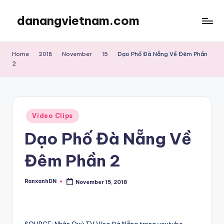
danangvietnam.com
Skip
to
Đà
content
Nẵng:
Home
2018
November
15
Dạo Phố Đà Nẵng Về Đêm Phần
My
2
Blog
about
Danang
City
Posted
Video Clips
in
in
Vietnam
Dạo Phố Đà Nẵng Về
Đêm Phần 2
RanxanhDN
November 15, 2018
Posted
by