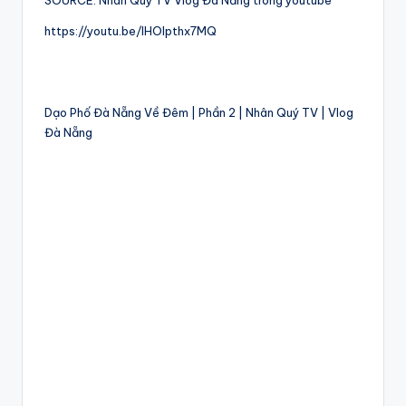
SOURCE: Nhân Quý TV Vlog Đà Nẵng trong youtube
https://youtu.be/IHOlpthx7MQ
Dạo Phố Đà Nẵng Về Đêm | Phần 2 | Nhân Quý TV | Vlog
Đà Nẵng