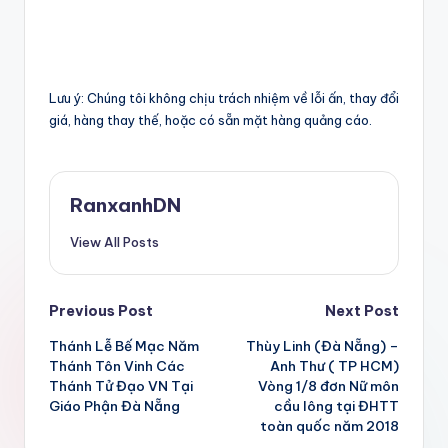
Lưu ý: Chúng tôi không chịu trách nhiệm về lỗi ấn, thay đổi
giá, hàng thay thế, hoặc có sẵn mặt hàng quảng cáo.
RanxanhDN
View All Posts
Post
Previous Post
Next Post
Thánh Lễ Bế Mạc Năm
Thùy Linh (Đà Nẵng) –
navigation
Thánh Tôn Vinh Các
Anh Thư ( TP HCM)
Thánh Tử Đạo VN Tại
Vòng 1/8 đơn Nữ môn
Giáo Phận Đà Nẵng
cầu lông tại ĐHTT
toàn quốc năm 2018