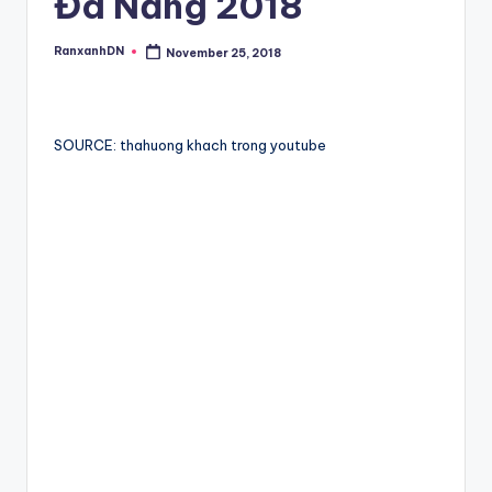
Đà Nẵng 2018
RanxanhDN
November 25, 2018
Posted
by
SOURCE: thahuong khach trong youtube