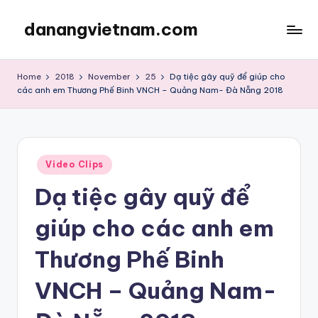
danangvietnam.com
Skip
to
Đà
content
Nẵng:
Home
2018
November
25
Dạ tiệc gây quỹ để giúp cho
My
các anh em Thương Phế Binh VNCH – Quảng Nam- Đà Nẵng 2018
Blog
about
Danang
City
Posted
Video Clips
in
in
Vietnam
Dạ tiệc gây quỹ để
giúp cho các anh em
Thương Phế Binh
VNCH – Quảng Nam-