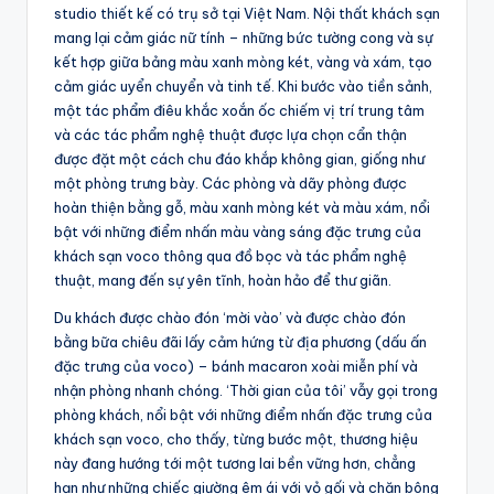
studio thiết kế có trụ sở tại Việt Nam. Nội thất khách sạn
mang lại cảm giác nữ tính – những bức tường cong và sự
kết hợp giữa bảng màu xanh mòng két, vàng và xám, tạo
cảm giác uyển chuyển và tinh tế. Khi bước vào tiền sảnh,
một tác phẩm điêu khắc xoắn ốc chiếm vị trí trung tâm
và các tác phẩm nghệ thuật được lựa chọn cẩn thận
được đặt một cách chu đáo khắp không gian, giống như
một phòng trưng bày. Các phòng và dãy phòng được
hoàn thiện bằng gỗ, màu xanh mòng két và màu xám, nổi
bật với những điểm nhấn màu vàng sáng đặc trưng của
khách sạn voco thông qua đồ bọc và tác phẩm nghệ
thuật, mang đến sự yên tĩnh, hoàn hảo để thư giãn.
Du khách được chào đón ‘mời vào’ và được chào đón
bằng bữa chiêu đãi lấy cảm hứng từ địa phương (dấu ấn
đặc trưng của voco) – bánh macaron xoài miễn phí và
nhận phòng nhanh chóng. ‘Thời gian của tôi’ vẫy gọi trong
phòng khách, nổi bật với những điểm nhấn đặc trưng của
khách sạn voco, cho thấy, từng bước một, thương hiệu
này đang hướng tới một tương lai bền vững hơn, chẳng
hạn như những chiếc giường êm ái với vỏ gối và chăn bông