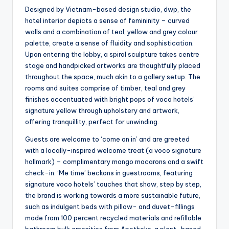
Designed by Vietnam-based design studio, dwp, the
hotel interior depicts a sense of femininity – curved
walls and a combination of teal, yellow and grey colour
palette, create a sense of fluidity and sophistication.
Upon entering the lobby, a spiral sculpture takes centre
stage and handpicked artworks are thoughtfully placed
throughout the space, much akin to a gallery setup. The
rooms and suites comprise of timber, teal and grey
finishes accentuated with bright pops of voco hotels’
signature yellow through upholstery and artwork,
offering tranquillity, perfect for unwinding.
Guests are welcome to ‘come on in’ and are greeted
with a locally-inspired welcome treat (a voco signature
hallmark) – complimentary mango macarons and a swift
check-in. ‘Me time’ beckons in guestrooms, featuring
signature voco hotels’ touches that show, step by step,
the brand is working towards a more sustainable future,
such as indulgent beds with pillow- and duvet-fillings
made from 100 percent recycled materials and refillable