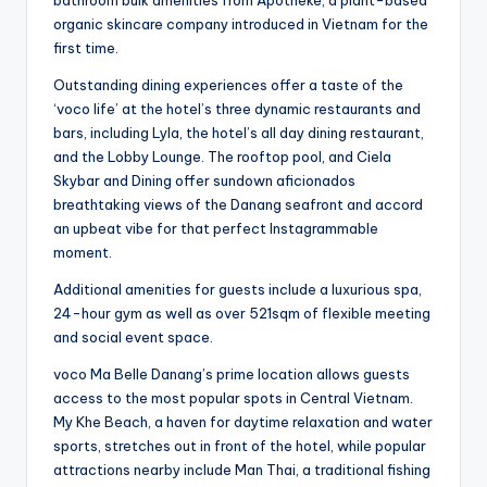
bathroom bulk amenities from Apotheke, a plant-based
organic skincare company introduced in Vietnam for the
first time.
Outstanding dining experiences offer a taste of the
‘voco life’ at the hotel’s three dynamic restaurants and
bars, including Lyla, the hotel’s all day dining restaurant,
and the Lobby Lounge. The rooftop pool, and Ciela
Skybar and Dining offer sundown aficionados
breathtaking views of the Danang seafront and accord
an upbeat vibe for that perfect Instagrammable
moment.
Additional amenities for guests include a luxurious spa,
24-hour gym as well as over 521sqm of flexible meeting
and social event space.
voco Ma Belle Danang’s prime location allows guests
access to the most popular spots in Central Vietnam.
My Khe Beach, a haven for daytime relaxation and water
sports, stretches out in front of the hotel, while popular
attractions nearby include Man Thai, a traditional fishing