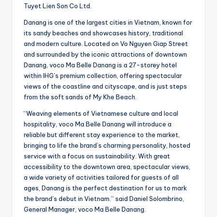
Tuyet Lien Son Co Ltd.
Danang is one of the largest cities in Vietnam, known for
its sandy beaches and showcases history, traditional
and modern culture. Located on Vo Nguyen Giap Street
and surrounded by the iconic attractions of downtown
Danang, voco Ma Belle Danang is a 27-storey hotel
within IHG’s premium collection, offering spectacular
views of the coastline and cityscape, and is just steps
from the soft sands of My Khe Beach.
“Weaving elements of Vietnamese culture and local
hospitality, voco Ma Belle Danang will introduce a
reliable but different stay experience to the market,
bringing to life the brand’s charming personality, hosted
service with a focus on sustainability. With great
accessibility to the downtown area, spectacular views,
a wide variety of activities tailored for guests of all
ages, Danang is the perfect destination for us to mark
the brand’s debut in Vietnam.” said Daniel Solombrino,
General Manager, voco Ma Belle Danang.