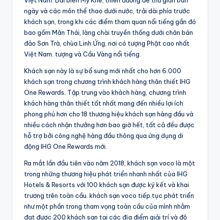
Việt Nam. Bãi biển Mỹ Khê, thiên đường để thư giãn ban
ngày và các môn thể thao dưới nước, trải dài phía trước
khách sạn, trong khi các điểm tham quan nổi tiếng gần đó
bao gồm Mân Thái, làng chài truyền thống dưới chân bán
đảo Sơn Trà, chùa Linh Ứng, nơi có tượng Phật cao nhất
Việt Nam. tượng và Cầu Vàng nổi tiếng.
Khách sạn này là sự bổ sung mới nhất cho hơn 6.000
khách sạn trong chương trình khách hàng thân thiết IHG
One Rewards. Tập trung vào khách hàng, chương trình
khách hàng thân thiết tốt nhất mang đến nhiều lợi ích
phong phú hơn cho 18 thương hiệu khách sạn hàng đầu và
nhiều cách nhận thưởng hơn bao giờ hết, tất cả đều được
hỗ trợ bởi công nghệ hàng đầu thông qua ứng dụng di
động IHG One Rewards mới.
Ra mắt lần đầu tiên vào năm 2018, khách sạn voco là một
trong những thương hiệu phát triển nhanh nhất của IHG
Hotels & Resorts với 100 khách sạn được ký kết và khai
trương trên toàn cầu. khách sạn voco tiếp tục phát triển
như một phần trong tham vọng toàn cầu của mình nhằm
đạt được 200 khách sạn tại các địa điểm giải trí và đô