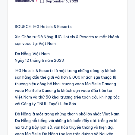
RanxanhDN
September 6, 2023
Posted
by
SOURCE: IHG Hotels & Resorts,
Xin Chào từ Đà Nẵng: IHG Hotels & Resorts ra mắt khách
sạn voco tại Việt Nam
Đà Nẵng, Việt Nam
Ngày 12 tháng 6 năm 2023
IHG Hotels & Resorts là một trong những công ty khách
sạn hàng đầu thế giới với hơn 6.000 khách sạn thuộc 18
thương hiệu công bố khai trương voco Ma Belle Danang.
voco Ma Belle Danang là khách sạn voco đầu tiên tại
Việt Nam và thứ 50 khai trương trên toàn cầu khi hợp tác
với Công ty TNHH Tuyết Liên Sơn
Đà Nẵng là một trong những thành phố lớn nhất Việt Nam.
Đà Nẵng nổi tiếng với những bãi biển đầy cát trắng và là
nơi trưng bày lịch sử, văn hóa truyền thống và hiện đại.
voco Ma Belle Đà Nẵng tọa lạc trên đường Võ Nguyên