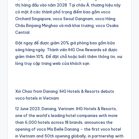
thị hàng đầu vào năm 2028. Tại châu Á, thương hiệu này
có mặt ở các thành phố trọng điểm bao gồm voco
Orchard Singapore, voco Seoul Gangnam, voco Hàng
Châu Binjiang Minghao và mới khai trương, voco Osaka
Central.
Đặt ngay để được giảm 20% giá phòng bao gồm bữa
sáng hàng ngày. Thành viên IHG One Rewards sẽ được
giảm thêm 10%. Để đặt chỗ hoặc biết thêm thông tin, vui
lòng truy cập trang web của khách sạn.
Xin Chao from Danang: IHG Hotels & Resorts debuts
voco hotels in Vietnam
12 June 2023, Danang, Vietnam: IHG Hotels & Resorts,
one of the world’s leading hotel companies with more
than 6,000 hotels across 18 brands, announces the
opening of voco Ma Belle Danang – the first voco hotel
in Vietnam and 50th opening globally, in partnership with