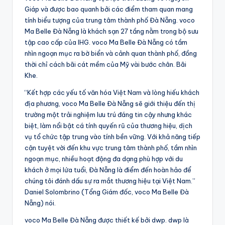
Giáp và được bao quanh bởi các điểm tham quan mang
tính biểu tượng của trung tâm thành phố Đà Nẵng. voco
Ma Belle Đà Nẵng là khách sạn 27 tầng nằm trong bộ sưu
tập cao cấp của IHG. voco Ma Belle Đà Nẵng có tầm
nhìn ngoạn mục ra bờ biển và cảnh quan thành phố, đồng
thời chỉ cách bãi cát mềm của Mỹ vài bước chân. Bãi
Khe.
“Kết hợp các yếu tố văn hóa Việt Nam và lòng hiếu khách
địa phương, voco Ma Belle Đà Nẵng sẽ giới thiệu đến thị
trường một trải nghiệm lưu trú đáng tin cậy nhưng khác
biệt, làm nổi bật cá tính quyến rũ của thương hiệu, dịch
vụ tổ chức tập trung vào tính bền vững. Với khả năng tiếp
cận tuyệt vời đến khu vực trung tâm thành phố, tầm nhìn
ngoạn mục, nhiều hoạt động đa dạng phù hợp với du
khách ở mọi lứa tuổi, Đà Nẵng là điểm đến hoàn hảo để
chúng tôi đánh dấu sự ra mắt thương hiệu tại Việt Nam.”
Daniel Solombrino (Tổng Giám đốc, voco Ma Belle Đà
Nẵng) nói.
voco Ma Belle Đà Nẵng được thiết kế bởi dwp. dwp là