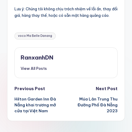
Lưu ý: Chúng tôi không chịu trách nhiệm về lỗi ấn, thay đổi
giá, hàng thay thế, hoặc có sẵn mặt hàng quảng cáo.
Tags:
voco Ma Belle Danang
RanxanhDN
View All Posts
Post
Previous Post
Next Post
Hilton Garden Inn Đà
Múa Lân Trung Thu
navigation
Nẵng khai trương mở
Đường Phố Đà Nẵng
cửa tại Việt Nam
2023