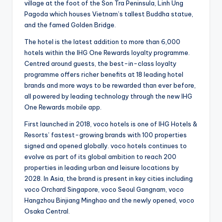
village at the foot of the Son Tra Peninsula, Linh Ung
Pagoda which houses Vietnam’s tallest Buddha statue,
and the famed Golden Bridge.
The hotel is the latest addition to more than 6,000
hotels within the IHG One Rewards loyalty programme.
Centred around guests, the best-in-class loyalty
programme offers richer benefits at 18 leading hotel
brands and more ways to be rewarded than ever before,
all powered by leading technology through the new IHG
One Rewards mobile app.
First launched in 2018, voco hotels is one of IHG Hotels &
Resorts’ fastest-growing brands with 100 properties
signed and opened globally. voco hotels continues to
evolve as part of its global ambition to reach 200
properties in leading urban and leisure locations by
2028. In Asia, the brand is present in key cities including
voco Orchard Singapore, voco Seoul Gangnam, voco
Hangzhou Binjiang Minghao and the newly opened, voco
Osaka Central.