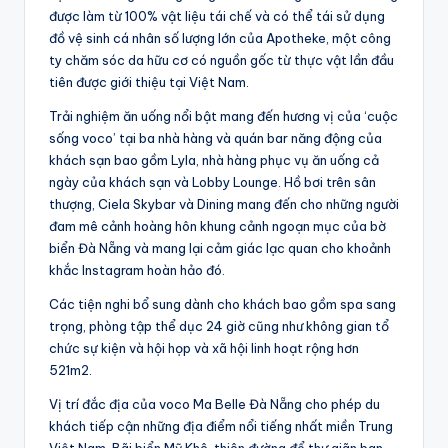
được làm từ 100% vật liệu tái chế và có thể tái sử dụng
đồ vệ sinh cá nhân số lượng lớn của Apotheke, một công
ty chăm sóc da hữu cơ có nguồn gốc từ thực vật lần đầu
tiên được giới thiệu tại Việt Nam.
Trải nghiệm ăn uống nổi bật mang đến hương vị của ‘cuộc
sống voco’ tại ba nhà hàng và quán bar năng động của
khách sạn bao gồm Lyla, nhà hàng phục vụ ăn uống cả
ngày của khách sạn và Lobby Lounge. Hồ bơi trên sân
thượng, Ciela Skybar và Dining mang đến cho những người
đam mê cảnh hoàng hôn khung cảnh ngoạn mục của bờ
biển Đà Nẵng và mang lại cảm giác lạc quan cho khoảnh
khắc Instagram hoàn hảo đó.
Các tiện nghi bổ sung dành cho khách bao gồm spa sang
trọng, phòng tập thể dục 24 giờ cũng như không gian tổ
chức sự kiện và hội họp và xã hội linh hoạt rộng hơn
521m2.
Vị trí đắc địa của voco Ma Belle Đà Nẵng cho phép du
khách tiếp cận những địa điểm nổi tiếng nhất miền Trung