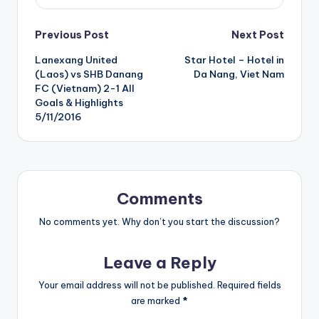
Post
Previous Post
Next Post
Lanexang United
Star Hotel – Hotel in
navigation
(Laos) vs SHB Danang
Da Nang, Viet Nam
FC (Vietnam) 2-1 All
Goals & Highlights
5/11/2016
Comments
No comments yet. Why don’t you start the discussion?
Leave a Reply
Your email address will not be published.
Required fields
are marked
*