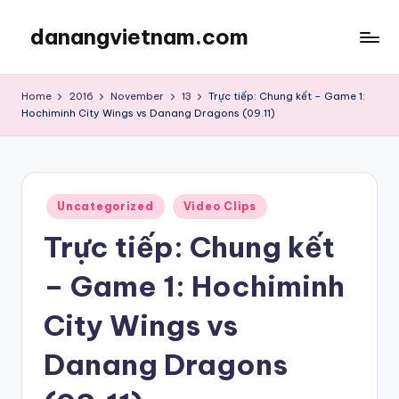
danangvietnam.com
Skip
to
Đà
content
Nẵng:
Home
2016
November
13
Trực tiếp: Chung kết – Game 1:
My
Hochiminh City Wings vs Danang Dragons (09.11)
Blog
about
Danang
City
Posted
Uncategorized
Video Clips
in
in
Vietnam
Trực tiếp: Chung kết
– Game 1: Hochiminh
City Wings vs
Danang Dragons