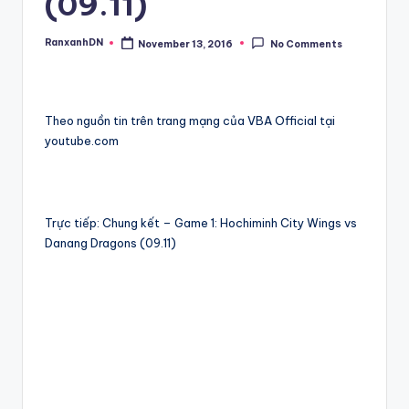
(09.11)
RanxanhDN
November 13, 2016
No Comments
Posted
by
Theo nguồn tin trên trang mạng của VBA Official tại
youtube.com
Trực tiếp: Chung kết – Game 1: Hochiminh City Wings vs
Danang Dragons (09.11)