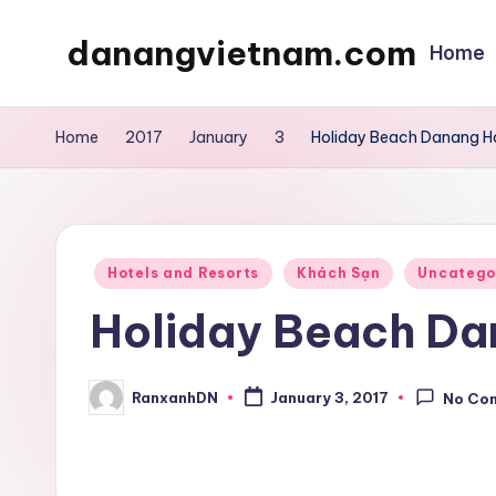
danangvietnam.com
Home
Skip
to
Đà
content
Nẵng:
Home
2017
January
3
Holiday Beach Danang H
My
Blog
about
Danang
Posted
Hotels and Resorts
Khách Sạn
Uncatego
City
in
Holiday Beach Da
in
Vietnam
RanxanhDN
January 3, 2017
No Co
Posted
by