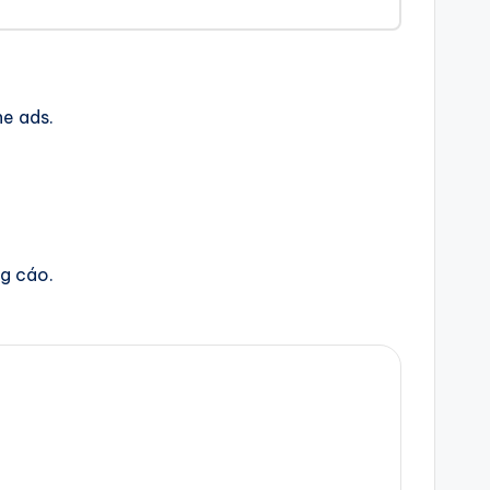
ne ads.
ng cáo.