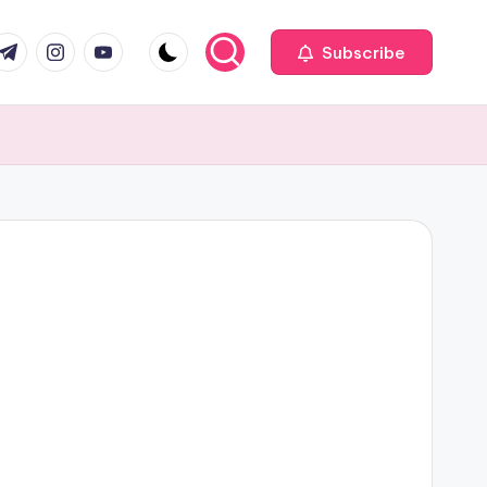
com
r.com
.me
instagram.com
youtube.com
Subscribe