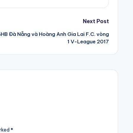
Next Post
 SHB Đà Nẵng và Hoàng Anh Gia Lai F.C. vòng
1 V-League 2017
arked
*