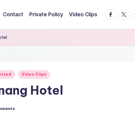
facebook.
twitte
t
Contact
Private Policy
Video Clips
otel
rized
Video Clips
nang Hotel
mments