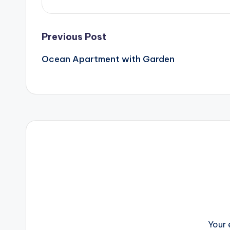
Post
Previous Post
Ocean Apartment with Garden
navigation
Your 