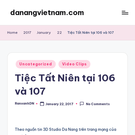
danangvietnam.com
Skip
to
Đà
content
Nẵng:
Home
2017
January
22
Tiệc Tất Niên tại 106 và 107
My
Blog
about
Danang
Posted
City
Uncategorized
Video Clips
in
in
Tiệc Tất Niên tại 106
Vietnam
và 107
RanxanhDN
January 22, 2017
No Comments
Posted
by
Theo nguồn tin 3D Studio Da Nang trên trang mạng của