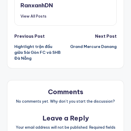
RanxanhDN
View All Posts
Post
Previous Post
Next Post
Hightlight trận đấu
Grand Mercure Danang
navigation
giữa Sài Gòn FC và SHB
Đà Nẵng
Comments
No comments yet. Why don’t you start the discussion?
Leave a Reply
Your email address will not be published.
Required fields